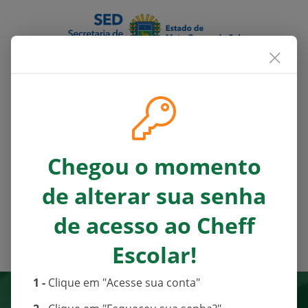
Acessar
Chegou o momento
Atenção!
A forma de acessar o
de alterar sua senha
Cheff Escolar mudou.
Saiba mais
.
de acesso ao Cheff
Não possui acesso?
Criar conta
Escolar!
Editais das aquisições
1 -
Clique em "Acesse sua conta"