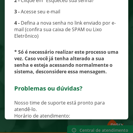
2 -
Clique em "Esqueceu sua senha?"
3 -
Acesse seu e-mail
Portal de acesso ao
4 -
Defina a nova senha no link enviado por e-
mail (confira sua caixa de SPAM ou Lixo
sistema
Cheff Escolar -
Eletrônico)
MS.
* Só é necessário realizar este processo uma
vez. Caso você já tenha alterado a sua
O Cheff Escolar é um sistema que realiza a
senha e esteja acessando normalmente o
gestão dos recursos do PNAE, administrando
sistema, desconsidere essa mensagem.
as etapas da alimentação da rede pública de
Problemas ou dúvidas?
ensino.
Saiba mais sobre o Cheff Escolar
Nosso time de suporte está pronto para
atendê-lo.
Horário de atendimento:
Segunda a sexta (exceto feriados), das
07h30
às 17h30
.
Central de atendimento